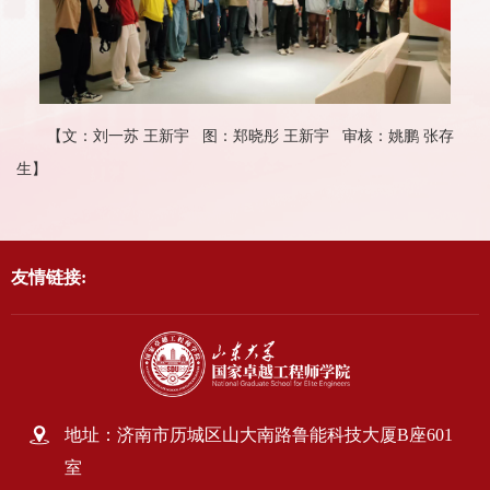
【文：刘一苏 王新宇 图：郑晓彤 王新宇 审核：姚鹏 张存
生】
友情链接:
地址：济南市历城区山大南路鲁能科技大厦B座601
室