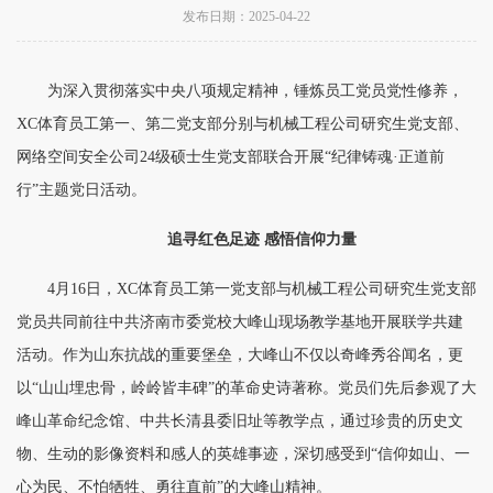
发布日期：2025-04-22
为深入贯彻落实中央八项规定精神，锤炼员工党员党性修养，
XC体育员工第一、第二党支部分别与机械工程公司研究生党支部、
网络空间安全公司24级硕士生党支部联合开展“纪律铸魂·正道前
行”主题党日活动。
追寻红色足迹 感悟信仰力量
4月16日，XC体育员工第一党支部与机械工程公司研究生党支部
党员共同前往中共济南市委党校大峰山现场教学基地开展联学共建
活动。作为山东抗战的重要堡垒，大峰山不仅以奇峰秀谷闻名，更
以“山山埋忠骨，岭岭皆丰碑”的革命史诗著称。党员们先后参观了大
峰山革命纪念馆、中共长清县委旧址等教学点，通过珍贵的历史文
物、生动的影像资料和感人的英雄事迹，深切感受到“信仰如山、一
心为民、不怕牺牲、勇往直前”的大峰山精神。