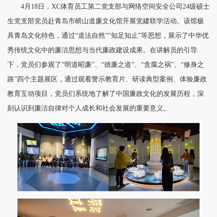
4月18日，XC体育员工第二党支部与网络空间安全公司24级硕士
生党支部党员赴青岛市崂山道廉文化馆开展党建联学活动。该馆极
具青岛文化特色，通过“道法自然”“知足知止”等思想，展示了中华优
秀传统文化中的廉洁思想与当代廉政建设成果。在讲解员的引导
下，党员们参观了“明道昭廉”、“德廉之道”、“贪腐之祸”、“修身之
路”四个主题展区，通过观看警示教育片、研读典型案例、体验廉政
教育互动项目，党员们系统地了解了中国廉政文化的发展历程，深
刻认识到廉洁自律对个人成长和社会发展的重要意义。