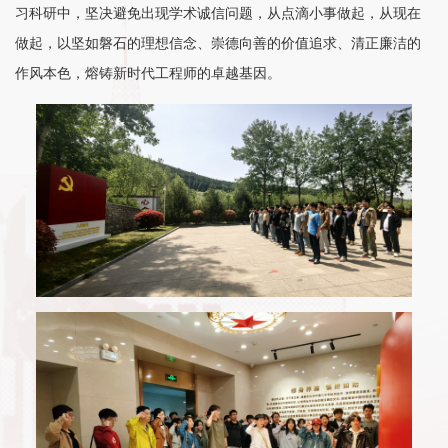
习科研中，坚决避免出现学术诚信问题，从点滴小事做起，从现在
做起，以坚如磐石的理想信念、崇德向善的价值追求、清正廉洁的
作风本色，熔铸新时代工程师的卓越基因。