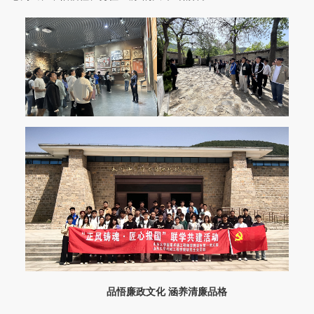
品悟
廉政
文化 涵养清廉品格