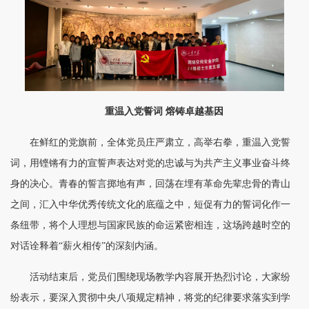
重温入党誓词
熔铸卓越基因
在鲜红的党旗前，全体党员庄严肃立，高举右拳，重温入党誓
词，用铿锵有力的宣誓声表达对党的忠诚与为共产主义事业奋斗终
身的决心。青春的誓言掷地有声，回荡在埋有革命先辈忠骨的青山
之间，汇入中华优秀传统文化的底蕴之中，短促有力的誓词化作一
条纽带，将个人理想与国家民族的命运紧密相连，这场跨越时空的
对话诠释着“薪火相传”的深刻内涵。
活动结束后，党员们围绕现场教学内容展开热烈讨论，大家纷
纷表示，要深入贯彻中央八项规定精神，将党的纪律要求落实到学