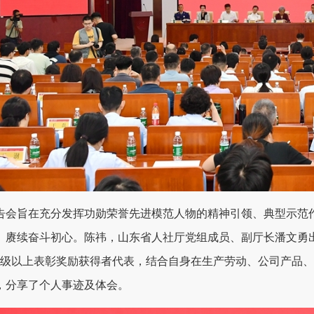
告会旨在充分发挥功勋荣誉先进模范人物的精神引领、典型示范
、赓续奋斗初心。陈祎，山东省人社厅党组成员、副厅长潘文勇
部级以上表彰奖励获得者代表，结合自身在生产劳动、公司产品
，分享了个人事迹及体会。