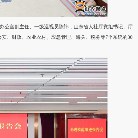
励办公室副主任、一级巡视员陈祎，山东省人社厅党组书记、厅
公安、财政、农业农村、应急管理、海关、税务等7个系统的30