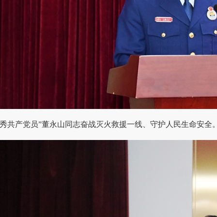
优秀共产党员”董永山同志奋战灭火救援一线、守护人民生命安全