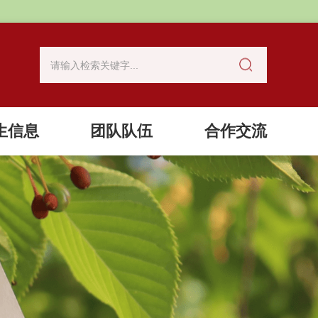
生信息
团队队伍
合作交流