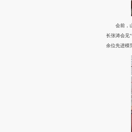
会前，
长张涛会见
余位先进模