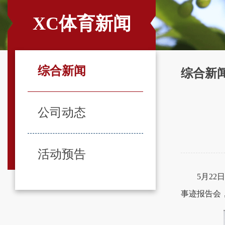
XC体育新闻
综合新闻
综合新
公司动态
活动预告
5月2
事迹报告会