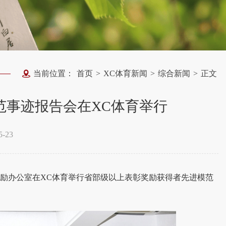
当前位置：
首页
>
XC体育新闻
>
综合新闻
>
正文
范事迹报告会在XC体育举行
-23
奖励办公室在XC体育举行省部级以上表彰奖励获得者先进模范