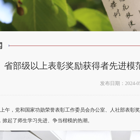
闻
省部级以上表彰奖励获得者先进模
发布日期：2024-05
2日上午，党和国家功勋荣誉表彰工作委员会办公室、人社部表彰
，掀起了师生学习先进、争当楷模的热潮。