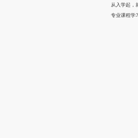
从入学起，
专业课程学