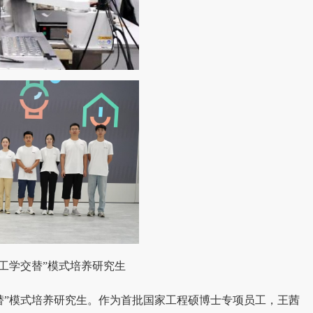
工学交替”模式培养研究生
交替”模式培养研究生。作为首批国家工程硕博士专项员工，王茜