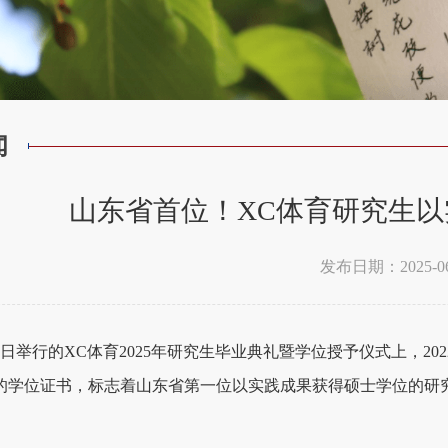
闻
山东省首位！XC体育研究生
发布日期：2025-06
20日举行的XC体育2025年研究生毕业典礼暨学位授予仪式上，
的学位证书，标志着山东省第一位以实践成果获得硕士学位的研究