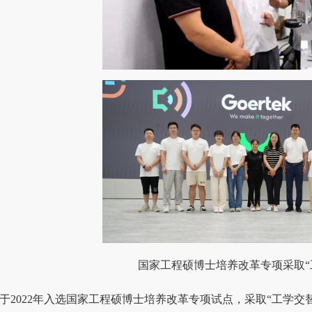
国家工程硕博士培养改革专项采取“
育于2022年入选国家工程硕博士培养改革专项试点，采取“工学