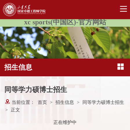
xc sports(中国区)-官方网站
招生信息
同等学力硕博士招生
当前位置：
首页
>
招生信息
>
同等学力硕博士招生
>
正文
正在维护中