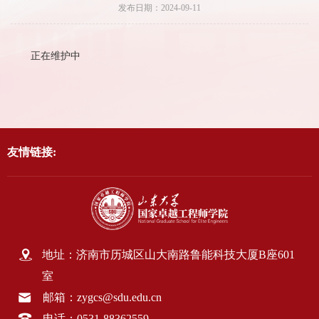
发布日期：2024-09-11
正在维护中
友情链接:
地址：济南市历城区山大南路鲁能科技大厦B座601
室
邮箱：zygcs@sdu.edu.cn
电话：0531-88362559