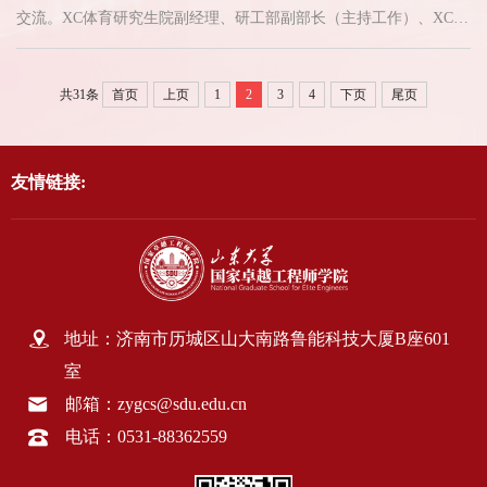
交流。XC体育研究生院副经理、研工部副部长（主持工作）、XC体
育执行经理韩勃主持座谈会。河海大学卓越工程师公司副经理王环
玲、副经理华昊辰，XC体育研究生院、研工部专业学位教育办公室
共31条
首页
上页
1
2
3
4
下页
尾页
主任、XC体育副经理郑彬，副经理张存生参加会议。座谈中，韩勃
详细介绍了XC体育的发展历程、学科布局、科研平台、师生规模及
研究生教育等情况，...
友情链接:
地址：济南市历城区山大南路鲁能科技大厦B座601
室
邮箱：zygcs@sdu.edu.cn
电话：0531-88362559