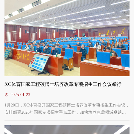
与创新引领力。2019年以来，公司系统推进案例建设，形成案例建
设“五个一”工作格局，持续开展高质量案例资源建设...
XC体育国家工程硕博士培养改革专项招生工作会议举行
2025-01-23
1月20日，XC体育召开国家工程硕博士培养改革专项招生工作会议，
安排部署2026年国家专项招生重点工作，加快培养急需领域卓越工
程师后备人才。研究生院副经理、研工部副部长（主持工作），XC
体育执行经理韩勃出席会议并讲话。研究生院、研工部专业学位教
育办公室主任，XC体育副经理郑彬主持会议。韩勃介绍了国家工程