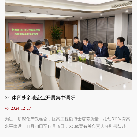
全体工作人员来到留校员工宿舍，为同学们发放“充电赋能”大礼包。
在软件园校区员工宿舍，郑彬一行详细解了员工科研和生活情况，
鼓励同学们珍惜在校学习机会，利用寒假时间总结过去、充实现
在、规划未来，不断提升自己的专业技...
XC体育赴多地企业开展集中调研
2024-12-27
为进一步深化产教融合，提高工程硕博士培养质量，推动XC体育高
水平建设，11月28日至12月19日，XC体育有关负责人分别带队赴北
京、上海、深圳、扬州等地联培企业开展集中调研走访。调研人员