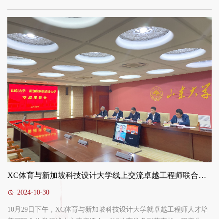
体育和潍坊市工业与信息化局、潍坊市高新区管委会、歌尔股份有
限公司联合主办的“元宇宙产业创新暨产教融合论坛”在歌尔总部举
行。潍坊市高新区党工委委员、管委会副主任，经济发展局党委书
记、局长董玉伦；潍坊市工信局党组成员张丽莹；歌尔首席技术
官、高级副总裁刘耀诚，歌尔高级副总裁高晓光；山...
XC体育与新加坡科技设计大学线上交流卓越工程师联合培养
2024-10-30
10月29日下午，XC体育与新加坡科技设计大学就卓越工程师人才培