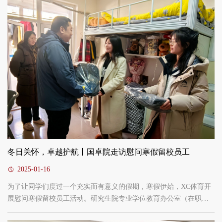
震宇参加会议。会上，韩勃对中国海洋大学研究生院的来访表示热
烈欢迎，并简要介绍了XC体育争创XC体育的建设历程、经验做法及
当前运行...
冬日关怀，卓越护航丨国卓院走访慰问寒假留校员工
2025-01-16
为了让同学们度过一个充实而有意义的假期，寒假伊始，XC体育开
展慰问寒假留校员工活动。研究生院专业学位教育办公室（在职教
育中心）主任、国卓院副经理郑彬，副经理姚鹏、张存生，及公司