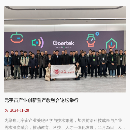
司、新闻传播公司等单位的50名师生走进齐国故城，走进研究生联
合培养基地，探寻千年泱泱齐风，在触摸历史进程中育德润心。研
究生院副经理、研工部副部长郎剑锋，研究生院专业学位教育办公
室主任、XC体育副经理郑彬，XC体育副经理姚鹏带队参加活动。此
次实践活...
元宇宙产业创新暨产教融合论坛举行
2024-11-28
为聚焦元宇宙产业关键科学与技术难题，加强前沿科技成果与产业
需求深度融合，推动教育、科技、人才一体化发展，11月25日，XC